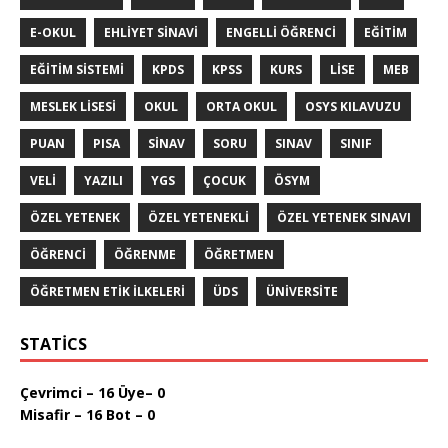
E-OKUL
EHLIYET SINAVI
ENGELLI ÖĞRENCI
EĞITIM
EĞITIM SISTEMI
KPDS
KPSS
KURS
LISE
MEB
MESLEK LISESI
OKUL
ORTA OKUL
OSYS KILAVUZU
PUAN
PISA
SINAV
SORU
SINAV
SINIF
VELI
YAZILI
YGS
ÇOCUK
ÖSYM
ÖZEL YETENEK
ÖZEL YETENEKLI
ÖZEL YETENEK SINAVI
ÖĞRENCI
ÖĞRENME
ÖĞRETMEN
ÖĞRETMEN ETIK ILKELERI
ÜDS
ÜNIVERSITE
STATICS
Çevrimci – 16 Üye– 0
Misafir – 16 Bot – 0