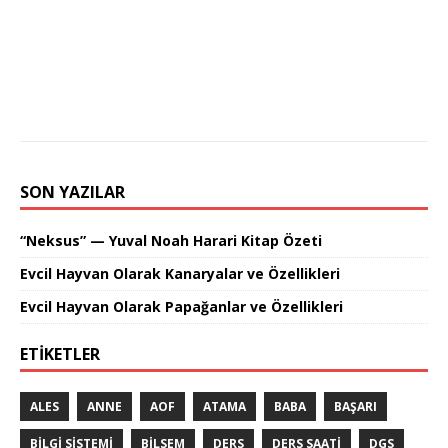
SON YAZILAR
“Neksus” — Yuval Noah Harari Kitap Özeti
Evcil Hayvan Olarak Kanaryalar ve Özellikleri
Evcil Hayvan Olarak Papağanlar ve Özellikleri
ETIKETLER
ALES
ANNE
AOF
ATAMA
BABA
BAŞARI
BILGI SISTEMI
BILSEM
DERS
DERS SAATI
DGS