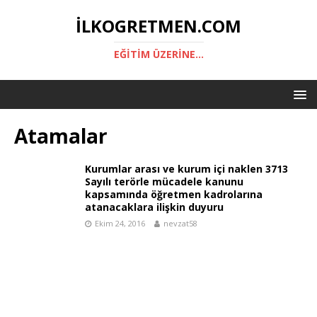
ILKOGRETMEN.COM
EĞITIM ÜZERINE...
Atamalar
Kurumlar arası ve kurum içi naklen 3713
Sayılı terörle mücadele kanunu
kapsamında öğretmen kadrolarına
atanacaklara ilişkin duyuru
Ekim 24, 2016
nevzat58