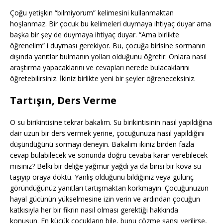
Çoğu yetişkin “bilmiyorum” kelimesini kullanmaktan
hoşlanmaz. Bir çocuk bu kelimeleri duymaya ihtiyaç duyar ama
başka bir şey de duymaya ihtiyaç duyar. “Ama birlikte
öğrenelim” i duyması gerekiyor. Bu, çocuğa birisine sormanın
dışında yanıtlar bulmanın yolları olduğunu öğretir. Onlara nasıl
araştırma yapacaklarını ve cevapları nerede bulacaklarını
öğretebilirsiniz. İkiniz birlikte yeni bir şeyler öğreneceksiniz.
Tartışın, Ders Verme
O su birikintisine tekrar bakalım. Su birikintisinin nasıl yapıldığına
dair uzun bir ders vermek yerine, çocuğunuza nasıl yapıldığını
düşündüğünü sormayı deneyin. Bakalım ikiniz birden fazla
cevap bulabilecek ve sonunda doğru cevaba karar verebilecek
misiniz? Belki bir deliğe yağmur yağdı ya da birisi bir kova su
taşıyıp oraya döktü. Yanlış olduğunu bildiğiniz veya gülünç
göründüğünüz yanıtları tartışmaktan korkmayın. Çocuğunuzun
hayal gücünün yükselmesine izin verin ve ardından çocuğun
katkısıyla her bir fikrin nasıl olması gerektiği hakkında
konuşun. En küçük çocukların bile, bunu çözme şansı verilirse,