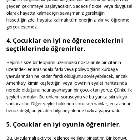
şeyden çekinmeye başlayacaktır. Sadece fiziksel veya duygusal
olarak hayatta kalmak için savaşmanız gerektiğini
hissettiğinizde, hayatta kalmak tüm enerjinizi alır ve öğrenme
gerçekleşemez.
4. Çocuklar en iyi ne öğreneceklerini
seçtiklerinde öğrenirler.
Hepimiz size bir leoparın üzerindeki noktalar ile bir çitanın
üzerindekiler arasındaki farkı veya polliwogların kurbağa
yavrularından ne kadar farklı olduğunu söyleyebilecek, ancak
Amerika’yı kimin keşfettiğini veya Iowa’nın eyalet haritasında
nerede olduğunu hatırlayamayan bir çocuk tanıyoruz. Çünkü ilk
şeyleri sordular. Bu onların sorusuydu ve bu yanıta sıkı sıkıya
sarılacaklar. Diğer şeyler hakkında soru sormadılar, en azından
henüz değil, bu yüzden bilgi beyinlerine hızlıca yapışmadı.
5. Çocuklar en iyi oyunla öğrenirler.
Bu, uygulamalı aktivite, eğlence ve ilgiyi birleştirir. Bir konuyu