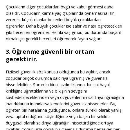
Çocukların diğer çocuklardan övgü ve kabul görmesi daha
olasıdır. Çocukların karma yaş gruplarında oynamasına izin
vererek, küçük olanlar becerileri büyük çocuklardan
öğrenirler. Daha büyük çocuklar ise sabır ve nasıl öğretecekleri
gibi becerileri öğrenirler. Her iki yaş grubu, bu durumda başarılı
olmak için gerekli becerileri öğrenerek fayda sağlar.
3. Öğrenme güvenli bir ortam
gerektirir.
Fiziksel güvenlik söz konusu olduğunda bu açıktır, ancak
çocuklar birçok durumda saldırıya uğramış ve güvensiz
hissedebilirler. Sorumlu birini kızdırdıklarına, birisini hayal
kırıklığına uğrattıklarına ve o kişinin sevgisini
kaybedebileceklerinden veya özgüvenlerinin saldırıya uğradığına
inandıklarına inanırlarsa kendilerini güvensiz hissederler. Bu,
öğreten biri hatalarına güldüğünde, onlara sürekli olarak yanlış
veya aptal olduğunu söylediğinde veya başka bir şekilde
duygusal olarak saldırıya uğradığını hissettirdiğinde ortaya
çıkabilir. Çoğunlukla çocuk bu güvensiz duruma benzeyen her