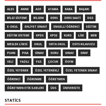
ALES
ANNE
AOF
ATAMA
BABA
BAŞARI
BILGI SISTEMI
BILSEM
DERS
DERS SAATI
DGS
E-OKUL
EHLIYET SINAVI
ENGELLI ÖĞRENCI
EĞITIM
EĞITIM SISTEMI
KPDS
KPSS
KURS
LISE
MEB
MESLEK LISESI
OKUL
ORTA OKUL
OSYS KILAVUZU
PUAN
PISA
SINAV
SORU
SINAV
SINIF
VELI
YAZILI
YGS
ÇOCUK
ÖSYM
ÖZEL YETENEK
ÖZEL YETENEKLI
ÖZEL YETENEK SINAVI
ÖĞRENCI
ÖĞRENME
ÖĞRETMEN
ÖĞRETMEN ETIK ILKELERI
ÜDS
ÜNIVERSITE
STATICS