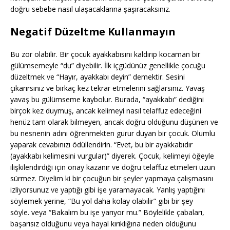
doğru sebebe nasıl ulaşacaklarına şaşıracaksınız.
Negatif Düzeltme Kullanmayın
Bu zor olabilir. Bir çocuk ayakkabısını kaldırıp kocaman bir
gülümsemeyle “du” diyebilir. İlk içgüdünüz genellikle çocuğu
düzeltmek ve “Hayır, ayakkabı deyin” demektir. Sesini
çıkarırsınız ve birkaç kez tekrar etmelerini sağlarsınız. Yavaş
yavaş bu gülümseme kaybolur. Burada, “ayakkabı” dediğini
birçok kez duymuş, ancak kelimeyi nasıl telaffuz edeceğini
henüz tam olarak bilmeyen, ancak doğru olduğunu düşünen ve
bu nesnenin adını öğrenmekten gurur duyan bir çocuk. Olumlu
yaparak cevabınızı ödüllendirin. “Evet, bu bir ayakkabıdır
(ayakkabı kelimesini vurgular)” diyerek. Çocuk, kelimeyi öğeyle
ilişkilendirdiği için onay kazanır ve doğru telaffuz etmeleri uzun
sürmez. Diyelim ki bir çocuğun bir şeyler yapmaya çalışmasını
izliyorsunuz ve yaptığı gibi işe yaramayacak. Yanlış yaptığını
söylemek yerine, “Bu yol daha kolay olabilir” gibi bir şey
söyle. veya “Bakalım bu işe yarıyor mu.” Böylelikle çabaları,
başarısız olduğunu veya hayal kırıklığına neden olduğunu