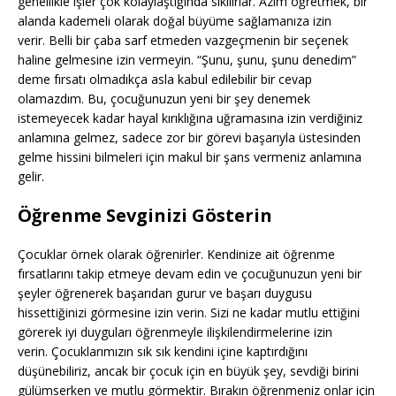
genellikle işler çok kolaylaştığında sıkılırlar. Azim öğretmek, bir
alanda kademeli olarak doğal büyüme sağlamanıza izin
verir. Belli bir çaba sarf etmeden vazgeçmenin bir seçenek
haline gelmesine izin vermeyin. “Şunu, şunu, şunu denedim”
deme fırsatı olmadıkça asla kabul edilebilir bir cevap
olamazdım. Bu, çocuğunuzun yeni bir şey denemek
istemeyecek kadar hayal kırıklığına uğramasına izin verdiğiniz
anlamına gelmez, sadece zor bir görevi başarıyla üstesinden
gelme hissini bilmeleri için makul bir şans vermeniz anlamına
gelir.
Öğrenme Sevginizi Gösterin
Çocuklar örnek olarak öğrenirler. Kendinize ait öğrenme
fırsatlarını takip etmeye devam edin ve çocuğunuzun yeni bir
şeyler öğrenerek başarıdan gurur ve başarı duygusu
hissettiğinizi görmesine izin verin. Sizi ne kadar mutlu ettiğini
görerek iyi duyguları öğrenmeyle ilişkilendirmelerine izin
verin. Çocuklarımızın sık sık kendini içine kaptırdığını
düşünebiliriz, ancak bir çocuk için en büyük şey, sevdiği birini
gülümserken ve mutlu görmektir. Bırakın öğrenmeniz onlar için