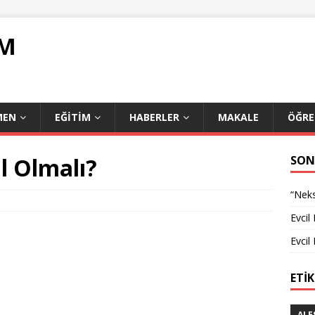
OM
MEN
EĞITIM
HABERLER
MAKALE
ÖĞRE
ıl Olmalı?
SON
“Neks
Evcil
Evcil
ETI
ALE