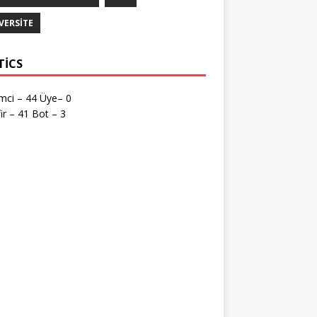
VERSITE
TICS
mci – 44 Üye– 0
ir – 41 Bot – 3