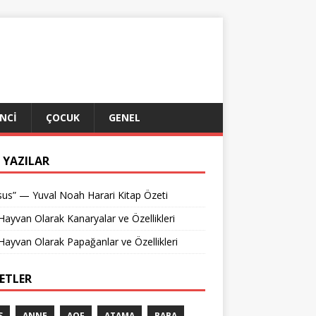
NCI
ÇOCUK
GENEL
 YAZILAR
us” — Yuval Noah Harari Kitap Özeti
 Hayvan Olarak Kanaryalar ve Özellikleri
 Hayvan Olarak Papağanlar ve Özellikleri
KETLER
S
ANNE
AOF
ATAMA
BABA