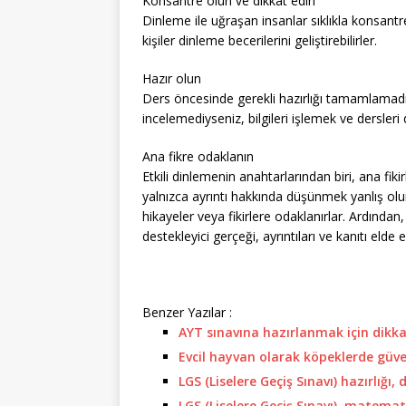
Konsantre olun ve dikkat edin
Dinleme ile uğraşan insanlar sıklıkla konsantr
kişiler dinleme becerilerini geliştirebilirler.
Hazır olun
Ders öncesinde gerekli hazırlığı tamamlamadı
incelemediyseniz, bilgileri işlemek ve dersleri
Ana fikre odaklanın
Etkili dinlemenin anahtarlarından biri, ana fik
yalnızca ayrıntı hakkında düşünmek yanlış olur.
hikayeler veya fikirlere odaklanırlar. Ardından,
destekleyici gerçeği, ayrıntıları ve kanıtı elde ed
Benzer Yazılar :
AYT sınavına hazırlanmak için dikk
Evcil hayvan olarak köpeklerde güven
LGS (Liselere Geçiş Sınavı) hazırlığı, 
LGS (Liselere Geçiş Sınavı), matema