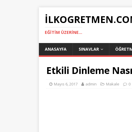
ILKOGRETMEN.C
EĞITIM ÜZERINE...
ANASAYFA
SINAVLAR
ÖĞRET
Etkili Dinleme Nas
Mayıs 6, 2017
admin
Makale
0