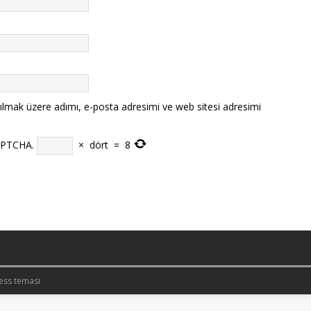
ılmak üzere adımı, e-posta adresimi ve web sitesi adresimi
CAPTCHA.
×
dört
=
8
ess teması