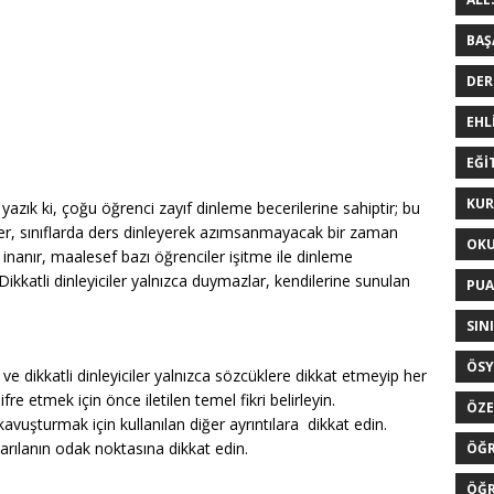
BAŞ
DER
EHL
EĞI
KUR
Ne yazık ki, çoğu öğrenci zayıf dinleme becerilerine sahiptir; bu
iler, sınıflarda ders dinleyerek azımsanmayacak bir zaman
OK
a inanır, maalesef bazı öğrenciler işitme ile dinleme
ikkatli dinleyiciler yalnızca duymazlar, kendilerine sunulan
PU
SIN
ÖS
 ve dikkatli dinleyiciler yalnızca sözcüklere dikkat etmeyip her
re etmek için önce iletilen temel fikri belirleyin.
ÖZE
avuşturmak için kullanılan diğer ayrıntılara dikkat edin.
tarılanın odak noktasına dikkat edin.
ÖĞ
ÖĞR