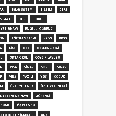
ARI
BILGI SISTEMI
BILSEM
DERS
S SAATI
DGS
E-OKUL
IYET SINAVI
ENGELLI ÖĞRENCI
TIM
EĞITIM SISTEMI
KPDS
KPSS
S
LISE
MEB
MESLEK LISESI
UL
ORTA OKUL
OSYS KILAVUZU
AN
PISA
SINAV
SORU
SINAV
IF
VELI
YAZILI
YGS
ÇOCUK
YM
ÖZEL YETENEK
ÖZEL YETENEKLI
L YETENEK SINAVI
ÖĞRENCI
RENME
ÖĞRETMEN
ETMEN ETIK ILKELERI
ÜDS