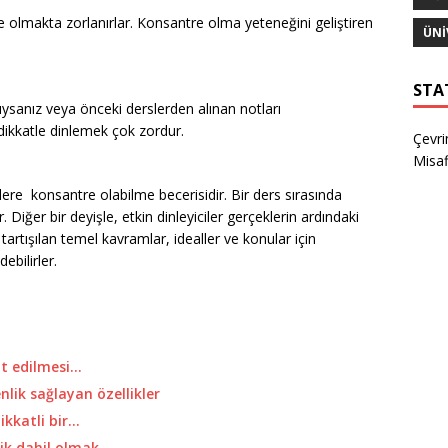
e olmakta zorlanırlar. Konsantre olma yeteneğini geliştiren
ÜNI
STA
ysanız veya önceki derslerden alınan notları
 dikkatle dinlemek çok zordur.
Çevri
Misaf
irlere konsantre olabilme becerisidir. Bir ders sırasında
 Diğer bir deyişle, etkin dinleyiciler gerçeklerin ardındaki
 tartışılan temel kavramlar, idealler ve konular için
ebilirler.
at edilmesi…
lik sağlayan özellikler
dikkatli bir…
tik dahil olmak…