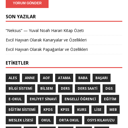
SON YAZILAR
“Neksus” — Yuval Noah Harari Kitap Özeti
Evcil Hayvan Olarak Kanaryalar ve Özellikleri
Evcil Hayvan Olarak Papağanlar ve Özellikleri
ETIKETLER
ALES
ANNE
AOF
ATAMA
BABA
BAŞARI
BILGI SISTEMI
BILSEM
DERS
DERS SAATI
DGS
E-OKUL
EHLIYET SINAVI
ENGELLI ÖĞRENCI
EĞITIM
EĞITIM SISTEMI
KPDS
KPSS
KURS
LISE
MEB
MESLEK LISESI
OKUL
ORTA OKUL
OSYS KILAVUZU