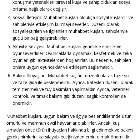
konuşma yetenekleri bireysel kuşa ve sahip oldukları sosyal
ortama bağlı olarak değişir.
Sosyal İletişim: Muhabbet kuşları oldukça sosyal kuşlardır ve
sahipleriyle etkileşim kurmayı severler. Düzenli olarak
sosyalleştirilen ve ilgilenilen muhabbet kuşları, sahipleriyle
güçlü bir bağ geliştirebilirler.
Aktivite Seviyesi: Muhabbet kuşları genellikle enerjik ve
oyunseverdirler. Oyuncaklarla oynamak, keşfetmek ve zeka
oyunları gibi aktivitelerden hoşlanırlar. Bu nedenle, sahipleri
onlara uygun oyuncaklar ve etkileşim sağlamalıdır.
Bakım İhtiyaçları: Muhabbet kuşları, düzenli olarak taze su
ve taze gıda ile beslenmelidir. Ayrıca, kafesleri düzenli olarak
temizlenmeli ve tüy bakımları yapılmalıdır. Ayrıca, veteriner
kontrolü ve tırnak bakımı gibi düzenli sağlık kontrolleri de
önemlidir.
Muhabbet kuşları, uygun bakım ve ilgiyle beslendiklerinde uzun
ömürlü ve memnun evcil hayvanlar olabilirler. Ancak, kuş
almadan önce türün ihtiyaçları hakkında bilgi edinmek ve bakım
gereksinimlerini karşılayabileceğinizden emin olmak önemlidir.