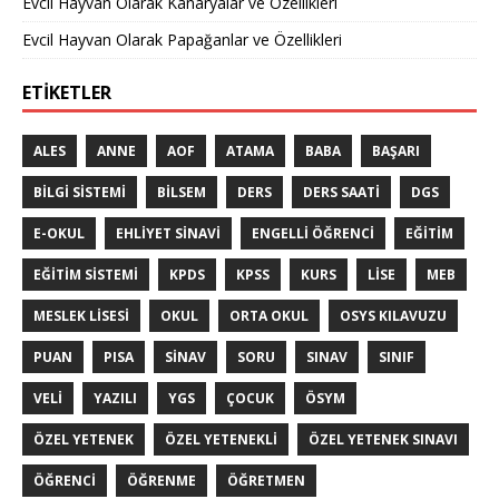
Evcil Hayvan Olarak Kanaryalar ve Özellikleri
Evcil Hayvan Olarak Papağanlar ve Özellikleri
ETIKETLER
ALES
ANNE
AOF
ATAMA
BABA
BAŞARI
BILGI SISTEMI
BILSEM
DERS
DERS SAATI
DGS
E-OKUL
EHLIYET SINAVI
ENGELLI ÖĞRENCI
EĞITIM
EĞITIM SISTEMI
KPDS
KPSS
KURS
LISE
MEB
MESLEK LISESI
OKUL
ORTA OKUL
OSYS KILAVUZU
PUAN
PISA
SINAV
SORU
SINAV
SINIF
VELI
YAZILI
YGS
ÇOCUK
ÖSYM
ÖZEL YETENEK
ÖZEL YETENEKLI
ÖZEL YETENEK SINAVI
ÖĞRENCI
ÖĞRENME
ÖĞRETMEN