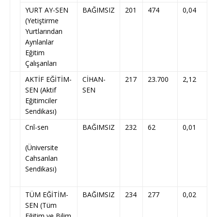
YURT AY-SEN
BAĞIMSIZ
201
474
0,04
(Yetiştirme
Yurtlarından
Aynlanlar
Eğitim
Çalışanları
AKTİF EĞİTİM-
CİHAN-
217
23.700
2,12
SEN (Aktif
SEN
Eğitimciler
Sendikası)
Cnî-sen
BAĞIMSIZ
232
62
0,01
(Üniversite
Cahsanlan
Sendikası)
TÜM EĞİTİM-
BAĞIMSIZ
234
277
0,02
SEN (Tüm
Eğitim ve Bilim