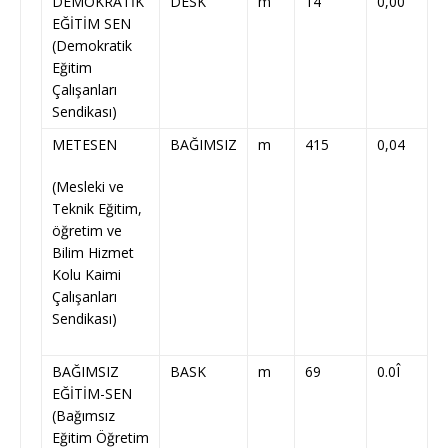
DEMOKRATİK
DESK
m
14
0,00
EĞİTİM SEN
(Demokratik
Eğitim
Çalışanları
Sendikası)
METESEN
BAĞIMSIZ
m
415
0,04
(Mesleki ve
Teknik Eğitim,
öğretim ve
Bilim Hizmet
Kolu Kaimi
Çalışanları
Sendikası)
BAĞIMSIZ
BASK
m
69
0.0Î
EĞİTİM-SEN
(Bağımsız
Eğitim Öğretim