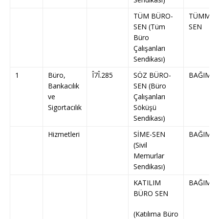
TÜM BÜRO-
TÜMMEM
SEN (Tüm
SEN
Büro
Çalışanları
Sendikası)
1
Büro,
Î7Î.285
SÖZ BÜRO-
BAĞIMSI
Bankacılık
SEN (Büro
ve
Çalışanları
Sigortacılık
Söküşü
Sendikası)
Hizmetleri
SİME-SEN
BAĞIMSI
(Sivil
Memurlar
Sendikası)
KATILIM
BAĞIMSI
BÜRO SEN
(Katılıma Büro