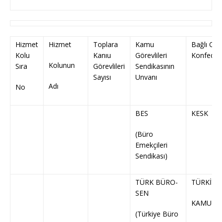
Hizmet
Hizmet
Toplara
Kamu
Bağlı Old
Kolu
Kanıu
Görevlileri
Konfeder
Kolunun
Sıra
Görevlileri
Sendikasının
Sayısı
Unvanı
Adı
No
BES
KESK
(Büro
Emekçileri
Sendikası)
TÜRK BÜRO-
TÜRKİYE
SEN
KAMU-S
(Türkiye Büro