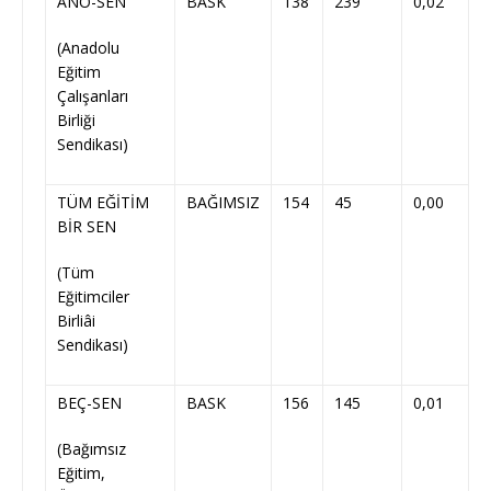
ANÖ-SEN
BASK
138
239
0,02
(Anadolu
Eğitim
Çalışanları
Birliği
Sendikası)
TÜM EĞİTİM
BAĞIMSIZ
154
45
0,00
BİR SEN
(Tüm
Eğitimciler
Birliâi
Sendikası)
BEÇ-SEN
BASK
156
145
0,01
(Bağımsız
Eğitim,