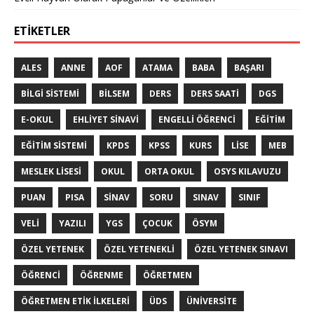
ETIKETLER
ALES
ANNE
AOF
ATAMA
BABA
BAŞARI
BILGI SISTEMI
BILSEM
DERS
DERS SAATI
DGS
E-OKUL
EHLIYET SINAVI
ENGELLI ÖĞRENCI
EĞITIM
EĞITIM SISTEMI
KPDS
KPSS
KURS
LISE
MEB
MESLEK LISESI
OKUL
ORTA OKUL
OSYS KILAVUZU
PUAN
PISA
SINAV
SORU
SINAV
SINIF
VELI
YAZILI
YGS
ÇOCUK
ÖSYM
ÖZEL YETENEK
ÖZEL YETENEKLI
ÖZEL YETENEK SINAVI
ÖĞRENCI
ÖĞRENME
ÖĞRETMEN
ÖĞRETMEN ETIK ILKELERI
ÜDS
ÜNIVERSITE