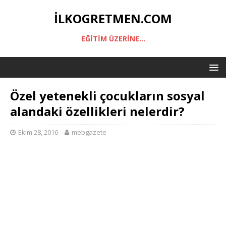
ILKOGRETMEN.COM
EĞITIM ÜZERINE...
Özel yetenekli çocukların sosyal
alandaki özellikleri nelerdir?
Ekim 28, 2016
mebgazete